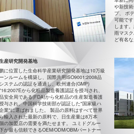
や新技術
プ、 ボ
可能です
します。
雨マスク
ど有名な
生産研究開発基地
鹏に位置した生命科学産業研究開発基地は10万級
ーンルームを構築し、国際共用ISO9001:2008品
システムの認証を通過し、欧州連合(GMP)
2716:2007Eから化粧品製造養護認証を授与され、
品安全局である(FDA)から化粧品の生産製造養護
授与され、中国科学技術部が認証した"国家級ハ
企業"に選ばれました。 製品の原料はすべて世界
ら輸入された最新の原料で、日生産量は8万本
個の加盟店の需要を満たせます。 ユミドグルー
下が最も信頼できるOEM/ODM/OBMパートナー