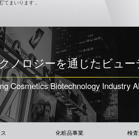
してまいります 。
クノロジーを通じたビュー
ing Cosmetics Biotechnology Industry Al
ース
化粧品事業
検査