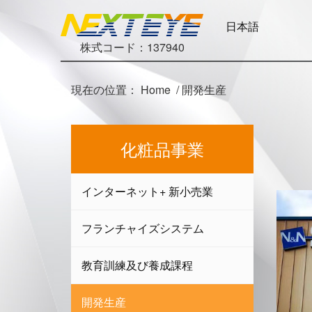
日本語
株式コード：137940
現在の位置：
Home
/
開発生産
化粧品事業
インターネット+ 新小売業
フランチャイズシステム
教育訓練及び養成課程
開発生産