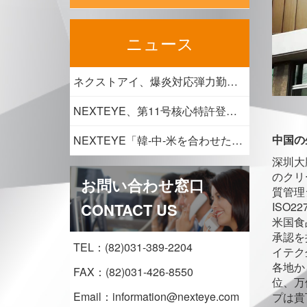
ニュース
ネクストアイ、爆炎対応弾力勤務施行…従業員の健康・安全支援の強化
NEXTEYE、第11号核心特許登録、フィルムスタンド技術で 光学検査効率性が大幅に向上。
中国の
NEXTEYE「韓-中-米を合わせた企業になる」
深圳大
のクリ
お問い合わせ窓口
質管理
CONTACT US
ISO2
米国食
承認を
TEL：
(82)031-389-2204
イテク
各地か
FAX：
(82)031-426-8550
位、万
Email：
information@nexteye.com
プは貴