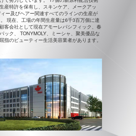
生産特許を保有し、スキンケア、メークアッ
ディー及びヘアー関連すべてのラインの生産が
 。 現在、工場の年間生産量は6千3百万個に達
顧客会社として現在アモーレパシフィック、春
パック、 TONYMOLY、ミーシャ、聚美優品な
屈指のビューティー生活美容業者があります。