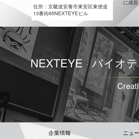
に成長
住所：
京畿道安養市東安区東便道
13番街65NEXTEYEビル
NEXTEYE
·
バイオテ
Creat
企業情報
ニュ