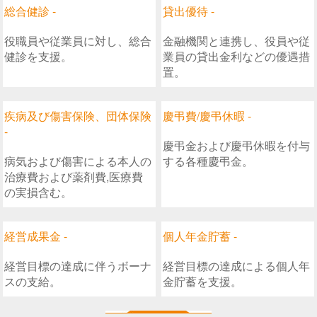
総合健診 -
貸出優待 -
役職員や従業員に対し、総合
金融機関と連携し、役員や従
健診を支援。
業員の貸出金利などの優遇措
置。
疾病及び傷害保険、団体保険
慶弔費/慶弔休暇 -
-
慶弔金および慶弔休暇を付与
病気および傷害による本人の
する各種慶弔金。
治療費および薬剤費,医療費
の実損含む。
経営成果金 -
個人年金貯蓄 -
経営目標の達成に伴うボーナ
経営目標の達成による個人年
スの支給。
金貯蓄を支援。