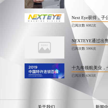
Next Eye获
已阅次数
6082次
NEXTEYE通过
已阅次数
5906次
十九年领航美业，
已阅次数
6363次
关于我们
新闻