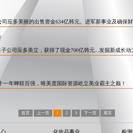
得，子公司应多美丽的出售资金634亿韩元。进军新事业及确保
出售子公司应多美立，获得了现金700亿韩元...发掘新成长动
十一年蝉联百强，唯美度国际资源屹立美业霸主之巅！
首页
上一页
1
2
3
下一页
尾页
中心
化妆品事业
检测